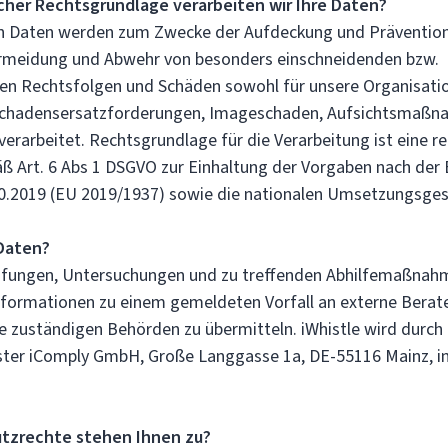
cher Rechtsgrundlage verarbeiten wir Ihre Daten?
n Daten werden zum Zwecke der Aufdeckung und Präventio
rmeidung und Abwehr von besonders einschneidenden bzw.
en Rechtsfolgen und Schäden sowohl für unsere Organisati
 Schadensersatzforderungen, Imageschaden, Aufsichtsmaßna
verarbeitet. Rechtsgrundlage für die Verarbeitung ist eine re
ß Art. 6 Abs 1 DSGVO zur Einhaltung der Vorgaben nach der
10.2019 (EU 2019/1937) sowie die nationalen Umsetzungsges
Daten?
fungen, Untersuchungen und zu treffenden Abhilfemaßnah
Informationen zu einem gemeldeten Vorfall an externe Berater
e zuständigen Behörden zu übermitteln. iWhistle wird durch 
ster iComply GmbH, Große Langgasse 1a, DE-55116 Mainz, i
tzrechte stehen Ihnen zu?